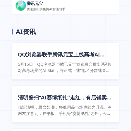
腾讯元宝
腾讯推出的免费AI智能助手
AI资讯
QQ浏览器联手腾讯元宝上线高考AI
Skill，推出首个高考咨询师Agent
5月15日，QQ浏览器与腾讯元宝宣布联合推出系列针
对高考场景的AI Skill，并正式上线“地区分数线查
询”与“一分一段查询”核心能力，标志着双方在垂直教
育领域的AI应用深度融合。与此同时，行业首个高考
咨询师Agent“元宝高考通”也计划于近期推出。 针对
每年超1300万考生面临的志愿填报信息差与数据权威
清明祭扫“AI赛博纸扎”走红，有店铺卖出
性痛点，该产品深度整合了“教育在线·掌上高考”的官
近百单
方资源，将全国31个省市、近3000所院校及 ...
临近清明，思念如潮，祭奠用品市场也随之升温。有
网友注意到，在平板、手机等“赛博纸扎”之外，今年
还上新了“AI全家桶”纸扎，包括了OpenClaw、
ChatGPT等头部大模型。从过去的天地元宝、豪车别