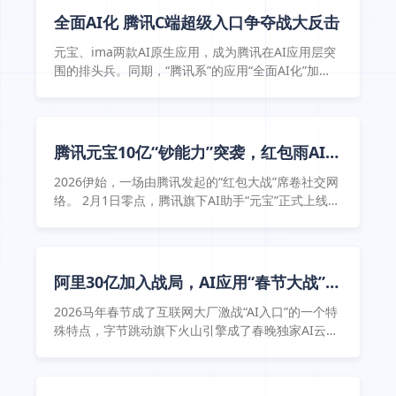
于“请客”。截至2月5日的不完全统计，百度、阿里、
全面AI化 腾讯C端超级入口争夺战大反击
腾讯和字节宣称的春节红包大战投入规模已高达45亿
元。
元宝、ima两款AI原生应用，成为腾讯在AI应用层突
围的排头兵。同期，“腾讯系”的应用“全面AI化”加
速。QQ浏览器在2025年5月升级为AI浏览器，上线
基于腾讯混元和DeepSeek双模型驱动的聊天 机器人
，切入AI搜索市场。
腾讯元宝10亿“钞能力”突袭，红包雨AI社
交裂变
2026伊始，一场由腾讯发起的“红包大战”席卷社交网
络。 2月1日零点，腾讯旗下AI助手“元宝”正式上线
推出 “上元宝，分10亿”现金红包活动， 并 同步 向公
众开放其创新的 “元宝派”AI社交功能。
阿里30亿加入战局，AI应用“春节大战”升
级
2026马年春节成了互联网大厂激战“AI入口”的一个特
殊特点，字节跳动旗下火山引擎成了春晚独家AI云合
作伙伴，豆包将随之走入春晚，百度宣布投入5亿元
红包，单个红包最高奖励1万元，腾讯元宝则已开始
发放10亿元红包，用户有机会领取现金或抽中价值1