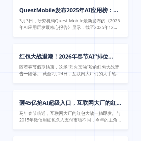
墅，到如今的算力、大模型……AI的风也吹到了祭奠
领域。 4月2日，封面新闻记者联系上了销售“AI全家
QuestMobile发布2025年AI应用榜：豆
桶”纸扎的店主阿岳（网名），他表示，该产品来自
包、DeepSeek、元宝、阿福、千问排前
一位顾客的定制，自上个星期上架以来，获得了大量
3月3日，研究机构Quest Mobile最新发布的《2025
五
关注，已经 ...
年AI应用层发展核心报告》显示，截至2025年12
月，国内AI原生App月活跃用户（MAU）规模呈现出
明显的阶梯式分化。其中，豆包与DeepSeek分别以
2.26亿和1.35亿的月活规模位列冠亚军，形成“双寡
头”格局，断层式领跑全行业。腾讯元宝、蚂蚁阿福
红包大战退潮！2026年春节AI“排位
和阿里通义千问紧随其后，稳居前五阵营。
赛”大洗牌：元宝一度掉出前二十 ...
随着春节假期结束，这场“烈火烹油”般的红包大战暂
告一段落。 截至2月24日，互联网大厂们的大手笔投
入都已陆续交出成绩单。《每日经济新闻》记者（以
下简称“每经记者”）梳理发现，“拉新”无疑是今年春
节期间大厂们最为核心的成果。
砸45亿抢AI超级入口，互联网大厂的红
包大战怎么打
马年春节临近，互联网大厂的红包大战一触即发。与
2015年微信用红包杀入支付市场不同，今年的主角变
成了互联网大厂的AI应用。1月25日，腾讯旗下AI应
用“元宝”宣称，用户参加活动可分10亿元现金红包。
2月2日，阿里旗下AI应用千问宣称投入30亿元用