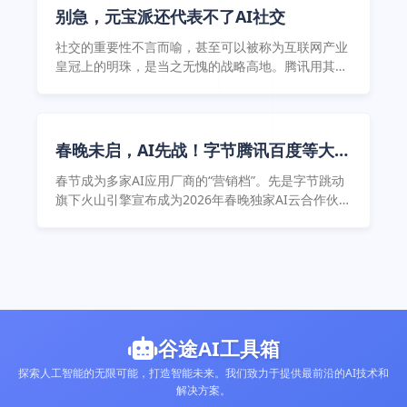
万元的小 ...
别急，元宝派还代表不了AI社交
社交的重要性不言而喻，甚至可以被称为互联网产业
皇冠上的明珠，是当之无愧的战略高地。腾讯用其近
30年的战绩反复说明了，谁占领这个高地，谁就能在
后续的竞争正不断进行降维打击。
春晚未启，AI先战！字节腾讯百度等大厂
卡位下一代超级入口
春节成为多家AI应用厂商的“营销档”。先是字节跳动
旗下火山引擎宣布成为2026年春晚独家AI云合作伙
伴、豆包将深度嵌入晚会互动，接着，1月25日，腾
讯宣布元宝将在2月1日上线春节活动，用户可以在元
宝App上分10亿现金红包。同日，百度也宣布入局春
节现 ...
谷途AI工具箱
探索人工智能的无限可能，打造智能未来。我们致力于提供最前沿的AI技术和
解决方案。