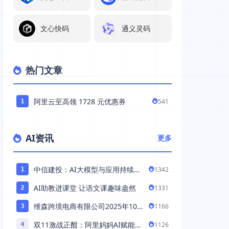
文心快码
通义灵码
热门文章
阿里云至高领 1728 元优惠券
541
1
AI资讯
更多
中信建投：AI大模型与应用持续发
1342
1
展 持续推荐AI算力板块
AI助教进课堂 让语文课趣味盎然
1331
2
维森跨境电商有限公司2025年10
1166
3
月落地中国市场——AI助力全球卖
双11激战正酣：阿里妈妈AI赋能，
1126
4
家 ...