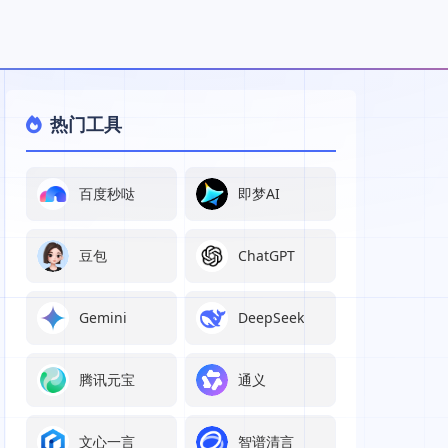
热门工具
百度秒哒
即梦AI
豆包
ChatGPT
Gemini
DeepSeek
腾讯元宝
通义
文心一言
智谱清言