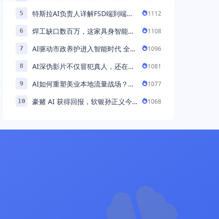
助力百万商家首波现货实现高增长
特斯拉AI负责人详解FSD端到端架
1112
5
构：以AI重塑自动驾驶，解锁通用
焊工缺口数百万，这家具身智能机
1108
6
智能 ...
器人公司深耕AI机械焊工，融资超
AI驱动市政养护进入智能时代 全国
1096
7
...
首例基于公交车辆的云巡检应用 ...
AI深伪影片不仅冒犯真人，还在英
1081
8
国引发环境忧虑
AI如何重塑美业本地流量战场？拆
1077
9
解“美业AI教练”背后的产品逻辑
豪赌 AI 获得回报，软银孙正义今
1068
10
年财富暴涨 248% 超柳井正成日本
首富