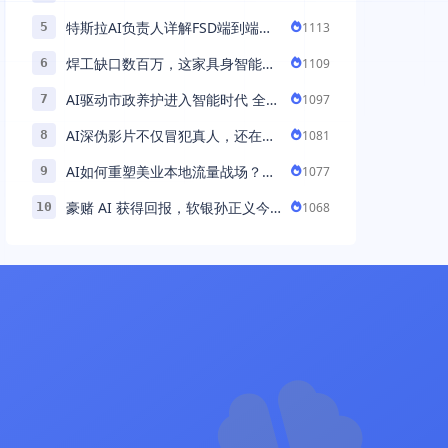
助力百万商家首波现货实现高增长
特斯拉AI负责人详解FSD端到端架
1113
5
构：以AI重塑自动驾驶，解锁通用
焊工缺口数百万，这家具身智能机
1109
6
智能 ...
器人公司深耕AI机械焊工，融资超
AI驱动市政养护进入智能时代 全国
1097
7
...
首例基于公交车辆的云巡检应用 ...
AI深伪影片不仅冒犯真人，还在英
1081
8
国引发环境忧虑
AI如何重塑美业本地流量战场？拆
1077
9
解“美业AI教练”背后的产品逻辑
豪赌 AI 获得回报，软银孙正义今
1068
10
年财富暴涨 248% 超柳井正成日本
首富