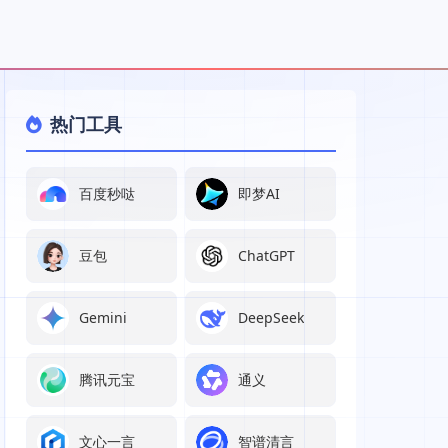
热门工具
百度秒哒
即梦AI
豆包
ChatGPT
Gemini
DeepSeek
腾讯元宝
通义
文心一言
智谱清言