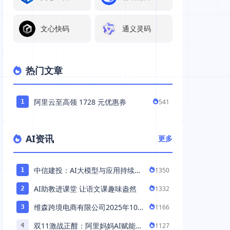
文心快码
通义灵码
热门文章
阿里云至高领 1728 元优惠券
541
1
AI资讯
更多
中信建投：AI大模型与应用持续发
1350
1
展 持续推荐AI算力板块
AI助教进课堂 让语文课趣味盎然
1332
2
维森跨境电商有限公司2025年10
1166
3
月落地中国市场——AI助力全球卖
双11激战正酣：阿里妈妈AI赋能，
1127
4
家 ...