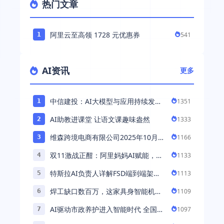
热门文章
阿里云至高领 1728 元优惠券
541
1
AI资讯
更多
中信建投：AI大模型与应用持续发展
1351
1
持续推荐AI算力板块
AI助教进课堂 让语文课趣味盎然
1333
2
维森跨境电商有限公司2025年10月落
1166
3
地中国市场——AI助力全球卖家 ...
双11激战正酣：阿里妈妈AI赋能，助
1133
4
力百万商家首波现货实现高增长
特斯拉AI负责人详解FSD端到端架
1113
5
构：以AI重塑自动驾驶，解锁通用智
焊工缺口数百万，这家具身智能机器
1109
6
能 ...
人公司深耕AI机械焊工，融资超 ...
AI驱动市政养护进入智能时代 全国首
1097
7
例基于公交车辆的云巡检应用 ...