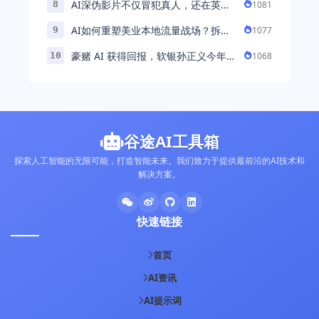
AI深伪影片不仅冒犯真人，还在英国
1081
8
引发环境忧虑
AI如何重塑美业本地流量战场？拆
1077
9
解“美业AI教练”背后的产品逻辑
豪赌 AI 获得回报，软银孙正义今年财
1068
10
富暴涨 248% 超柳井正成日本首富
谷途AI工具箱
探索人工智能的无限可能，打造智能未来。我们致力于提供最前沿的AI技术和
解决方案。
快速链接
首页
AI资讯
AI提示词