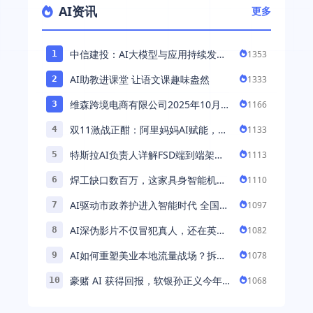
AI资讯
更多
中信建投：AI大模型与应用持续发展
1353
1
持续推荐AI算力板块
AI助教进课堂 让语文课趣味盎然
1333
2
维森跨境电商有限公司2025年10月落
1166
3
地中国市场——AI助力全球卖家 ...
双11激战正酣：阿里妈妈AI赋能，助
1133
4
力百万商家首波现货实现高增长
特斯拉AI负责人详解FSD端到端架
1113
5
构：以AI重塑自动驾驶，解锁通用智
焊工缺口数百万，这家具身智能机器
1110
6
能 ...
人公司深耕AI机械焊工，融资超 ...
AI驱动市政养护进入智能时代 全国首
1097
7
例基于公交车辆的云巡检应用 ...
AI深伪影片不仅冒犯真人，还在英国
1082
8
引发环境忧虑
AI如何重塑美业本地流量战场？拆
1078
9
解“美业AI教练”背后的产品逻辑
豪赌 AI 获得回报，软银孙正义今年财
1068
10
富暴涨 248% 超柳井正成日本首富