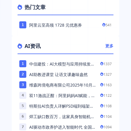
热门文章
阿里云至高领 1728 元优惠券
541
1
AI资讯
更多
中信建投：AI大模型与应用持续发展
1337
1
持续推荐AI算力板块
AI助教进课堂 让语文课趣味盎然
1327
2
维森跨境电商有限公司2025年10月落
1163
3
地中国市场——AI助力全球卖家 ...
双11激战正酣：阿里妈妈AI赋能，助
1122
4
力百万商家首波现货实现高增长
特斯拉AI负责人详解FSD端到端架
1108
5
构：以AI重塑自动驾驶，解锁通用智
焊工缺口数百万，这家具身智能机器
1104
6
能 ...
人公司深耕AI机械焊工，融资超 ...
AI驱动市政养护进入智能时代 全国首
1094
7