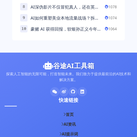
例基于公交车辆的云巡检应用 ...
AI深伪影片不仅冒犯真人，还在英国
1078
8
引发环境忧虑
AI如何重塑美业本地流量战场？拆
1074
9
解“美业AI教练”背后的产品逻辑
豪赌 AI 获得回报，软银孙正义今年财
1064
10
富暴涨 248% 超柳井正成日本首富
谷途AI工具箱
探索人工智能的无限可能，打造智能未来。我们致力于提供最前沿的AI技术和
解决方案。
快速链接
首页
AI资讯
AI提示词