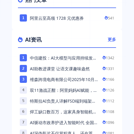
阿里云至高领 1728 元优惠券
541
1
AI资讯
更多
中信建投：AI大模型与应用持续发展
1342
1
持续推荐AI算力板块
AI助教进课堂 让语文课趣味盎然
1331
2
维森跨境电商有限公司2025年10月落
1166
3
地中国市场——AI助力全球卖家 ...
双11激战正酣：阿里妈妈AI赋能，助
1126
4
力百万商家首波现货实现高增长
特斯拉AI负责人详解FSD端到端架
1112
5
构：以AI重塑自动驾驶，解锁通用智
焊工缺口数百万，这家具身智能机器
1108
6
能 ...
人公司深耕AI机械焊工，融资超 ...
AI驱动市政养护进入智能时代 全国首
1096
7
例基于公交车辆的云巡检应用 ...
AI深伪影片不仅冒犯真人，还在英国
1081
8