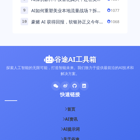
引发环境忧虑
AI如何重塑美业本地流量战场？拆
1077
9
解“美业AI教练”背后的产品逻辑
豪赌 AI 获得回报，软银孙正义今年财
1068
10
富暴涨 248% 超柳井正成日本首富
谷途AI工具箱
探索人工智能的无限可能，打造智能未来。我们致力于提供最前沿的AI技术和
解决方案。
快速链接
首页
AI资讯
AI提示词
关于谷途