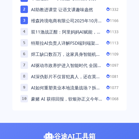
持续推荐AI算力板块
AI助教进课堂 让语文课趣味盎然
1332
2
维森跨境电商有限公司2025年10月落
1166
3
地中国市场——AI助力全球卖家 ...
双11激战正酣：阿里妈妈AI赋能，助
1133
4
力百万商家首波现货实现高增长
特斯拉AI负责人详解FSD端到端架
1113
5
构：以AI重塑自动驾驶，解锁通用智
焊工缺口数百万，这家具身智能机器
1109
6
能 ...
人公司深耕AI机械焊工，融资超 ...
AI驱动市政养护进入智能时代 全国首
1097
7
例基于公交车辆的云巡检应用 ...
AI深伪影片不仅冒犯真人，还在英国
1081
8
引发环境忧虑
AI如何重塑美业本地流量战场？拆
1077
9
解“美业AI教练”背后的产品逻辑
豪赌 AI 获得回报，软银孙正义今年财
1068
10
富暴涨 248% 超柳井正成日本首富
谷途AI工具箱