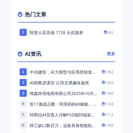
热门文章
阿里云至高领 1728 元优惠券
541
1
AI资讯
更多
中信建投：AI大模型与应用持续发展
1352
1
持续推荐AI算力板块
AI助教进课堂 让语文课趣味盎然
1333
2
维森跨境电商有限公司2025年10月落
1166
3
地中国市场——AI助力全球卖家 ...
双11激战正酣：阿里妈妈AI赋能，助
1133
4
力百万商家首波现货实现高增长
特斯拉AI负责人详解FSD端到端架
1113
5
构：以AI重塑自动驾驶，解锁通用智
焊工缺口数百万，这家具身智能机器
1109
6
能 ...
人公司深耕AI机械焊工，融资超 ...