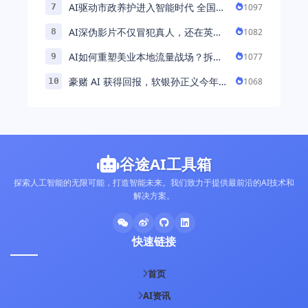
AI驱动市政养护进入智能时代 全国首
1097
7
例基于公交车辆的云巡检应用 ...
AI深伪影片不仅冒犯真人，还在英国
1082
8
引发环境忧虑
AI如何重塑美业本地流量战场？拆
1077
9
解“美业AI教练”背后的产品逻辑
豪赌 AI 获得回报，软银孙正义今年财
1068
10
富暴涨 248% 超柳井正成日本首富
谷途AI工具箱
探索人工智能的无限可能，打造智能未来。我们致力于提供最前沿的AI技术和
解决方案。
快速链接
首页
AI资讯