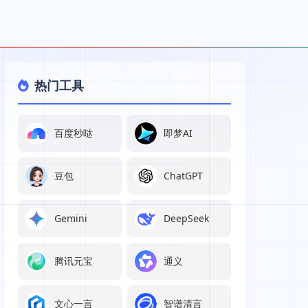
热门工具
百度秒哒
即梦AI
豆包
ChatGPT
Gemini
DeepSeek
腾讯元宝
通义
文心一言
智谱清言