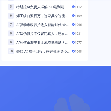
助力百万商家首波现货实现高增长
特斯拉AI负责人详解FSD端到端架
1112
5
构：以AI重塑自动驾驶，解锁通用
焊工缺口数百万，这家具身智能机
1109
6
智能 ...
器人公司深耕AI机械焊工，融资超
AI驱动市政养护进入智能时代 全国
1096
7
...
首例基于公交车辆的云巡检应用 ...
AI深伪影片不仅冒犯真人，还在英
1081
8
国引发环境忧虑
AI如何重塑美业本地流量战场？拆
1077
9
解“美业AI教练”背后的产品逻辑
豪赌 AI 获得回报，软银孙正义今
1068
10
年财富暴涨 248% 超柳井正成日本
首富