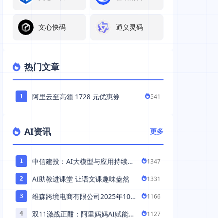
文心快码
通义灵码
热门文章
阿里云至高领 1728 元优惠券
541
1
AI资讯
更多
中信建投：AI大模型与应用持续发
1347
1
展 持续推荐AI算力板块
AI助教进课堂 让语文课趣味盎然
1331
2
维森跨境电商有限公司2025年10
1166
3
月落地中国市场——AI助力全球卖
双11激战正酣：阿里妈妈AI赋能，
1127
4
家 ...