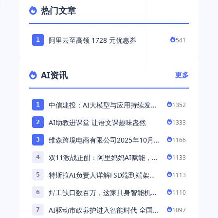
热门文章
阿里云至高领 1728 元优惠券
541
1
AI资讯
更多
中信建投：AI大模型与应用持续发展
1352
1
持续推荐AI算力板块
AI助教进课堂 让语文课趣味盎然
1333
2
维森跨境电商有限公司2025年10月落
1166
3
地中国市场——AI助力全球卖家 ...
双11激战正酣：阿里妈妈AI赋能，助
1133
4
力百万商家首波现货实现高增长
特斯拉AI负责人详解FSD端到端架
1113
5
构：以AI重塑自动驾驶，解锁通用智
焊工缺口数百万，这家具身智能机器
1110
6
能 ...
人公司深耕AI机械焊工，融资超 ...
AI驱动市政养护进入智能时代 全国首
1097
7