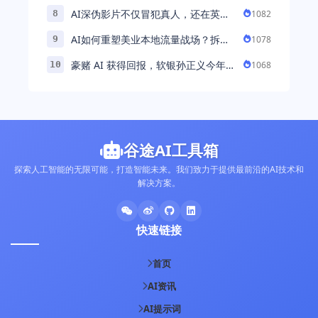
例基于公交车辆的云巡检应用 ...
AI深伪影片不仅冒犯真人，还在英国
1082
8
引发环境忧虑
AI如何重塑美业本地流量战场？拆
1078
9
解“美业AI教练”背后的产品逻辑
豪赌 AI 获得回报，软银孙正义今年财
1068
10
富暴涨 248% 超柳井正成日本首富
谷途AI工具箱
探索人工智能的无限可能，打造智能未来。我们致力于提供最前沿的AI技术和
解决方案。
快速链接
首页
AI资讯
AI提示词