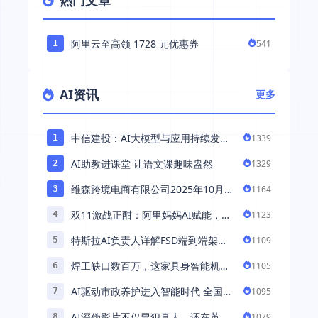
热门文章
阿里云至高领 1728 元优惠券
541
1
AI资讯
更多
中信建投：AI大模型与应用持续发展
1339
1
持续推荐AI算力板块
AI助教进课堂 让语文课趣味盎然
1329
2
维森跨境电商有限公司2025年10月落
1164
3
地中国市场——AI助力全球卖家 ...
双11激战正酣：阿里妈妈AI赋能，助
1123
4
力百万商家首波现货实现高增长
特斯拉AI负责人详解FSD端到端架
1109
5
构：以AI重塑自动驾驶，解锁通用智
焊工缺口数百万，这家具身智能机器
1105
6
能 ...
人公司深耕AI机械焊工，融资超 ...
AI驱动市政养护进入智能时代 全国首
1095
7
例基于公交车辆的云巡检应用 ...
AI深伪影片不仅冒犯真人，还在英国
1079
8