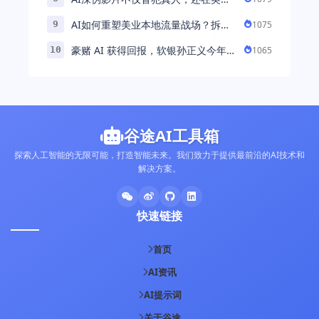
引发环境忧虑
AI如何重塑美业本地流量战场？拆
1075
9
解“美业AI教练”背后的产品逻辑
豪赌 AI 获得回报，软银孙正义今年财
1065
10
富暴涨 248% 超柳井正成日本首富
谷途AI工具箱
探索人工智能的无限可能，打造智能未来。我们致力于提供最前沿的AI技术和
解决方案。
快速链接
首页
AI资讯
AI提示词
关于谷途